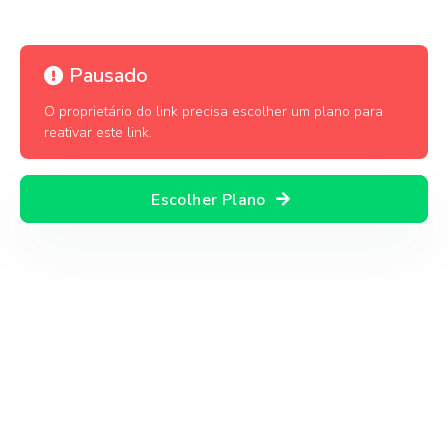
Pausado
O proprietário do link precisa escolher um plano para
reativar este link.
Escolher Plano