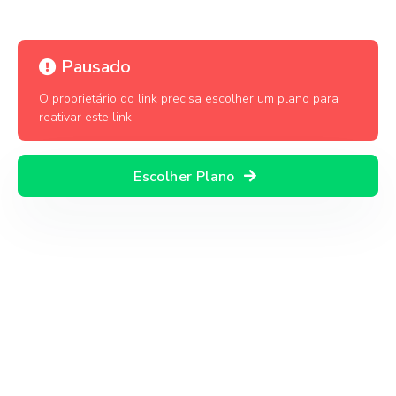
Pausado
O proprietário do link precisa escolher um plano para
reativar este link.
Escolher Plano