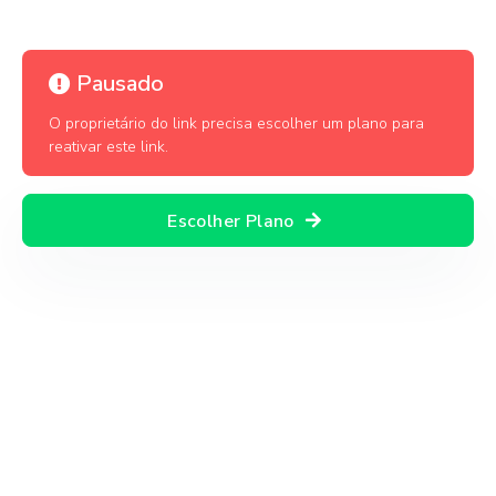
Pausado
O proprietário do link precisa escolher um plano para
reativar este link.
Escolher Plano