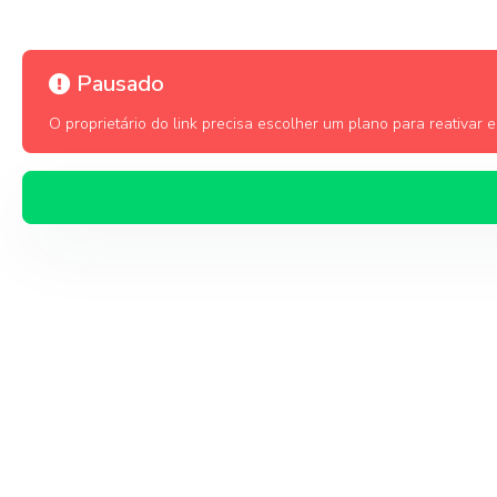
Pausado
O proprietário do link precisa escolher um plano para reativar es