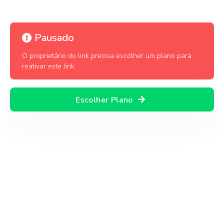
Pausado
O proprietário do link precisa escolher um plano para
reativar este link.
Escolher Plano