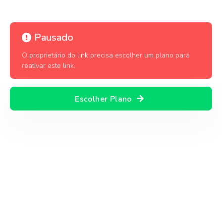
Pausado
O proprietário do link precisa escolher um plano para
reativar este link.
Escolher Plano