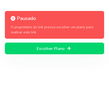
Pausado
O proprietário do link precisa escolher um plano para
reativar este link.
Escolher Plano