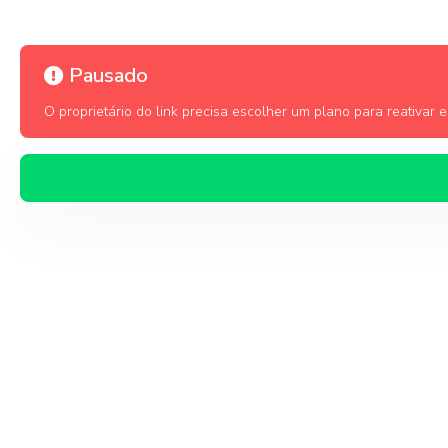
Pausado
O proprietário do link precisa escolher um plano para reativar es