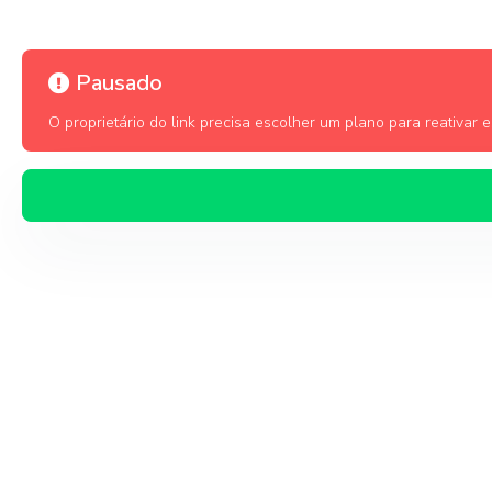
Pausado
O proprietário do link precisa escolher um plano para reativar es