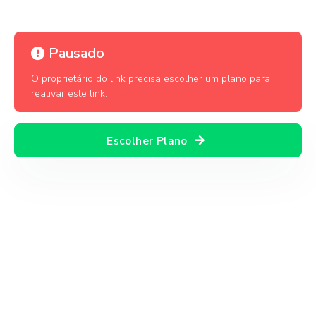
Pausado
O proprietário do link precisa escolher um plano para
reativar este link.
Escolher Plano