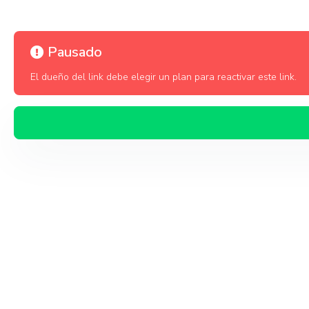
Pausado
El dueño del link debe elegir un plan para reactivar este link.