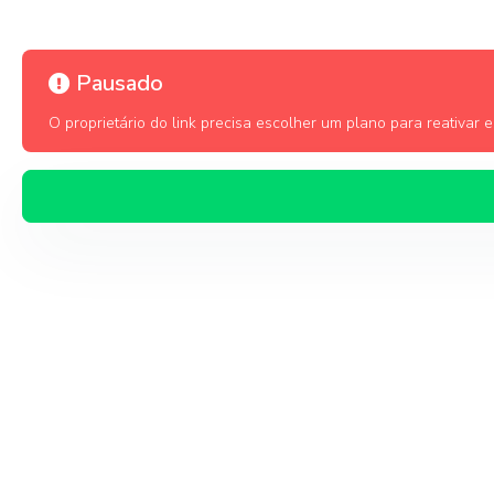
Pausado
O proprietário do link precisa escolher um plano para reativar es