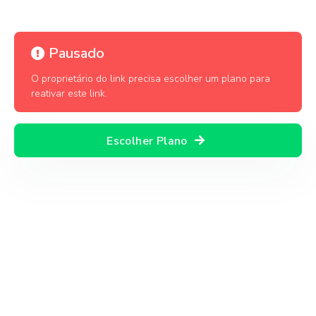
Pausado
O proprietário do link precisa escolher um plano para
reativar este link.
Escolher Plano