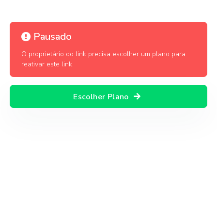
Pausado
O proprietário do link precisa escolher um plano para
reativar este link.
Escolher Plano