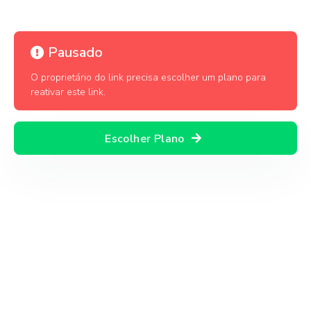
Pausado
O proprietário do link precisa escolher um plano para
reativar este link.
Escolher Plano