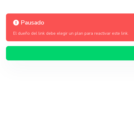
Pausado
El dueño del link debe elegir un plan para reactivar este link.