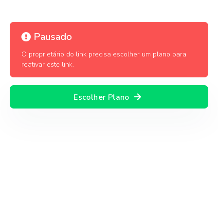
Pausado
O proprietário do link precisa escolher um plano para
reativar este link.
Escolher Plano