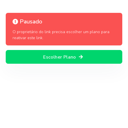
Pausado
O proprietário do link precisa escolher um plano para
reativar este link.
Escolher Plano