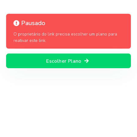
Pausado
O proprietário do link precisa escolher um plano para
reativar este link.
Escolher Plano