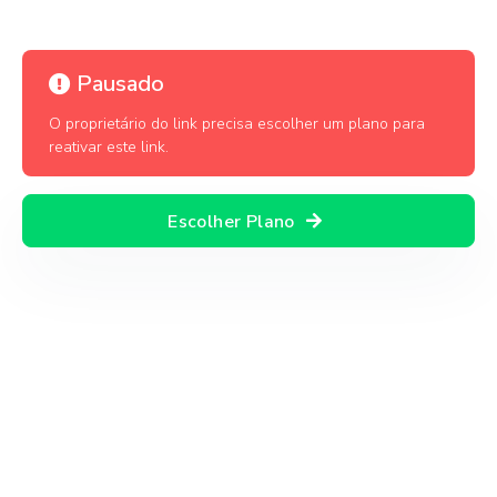
Pausado
O proprietário do link precisa escolher um plano para
reativar este link.
Escolher Plano