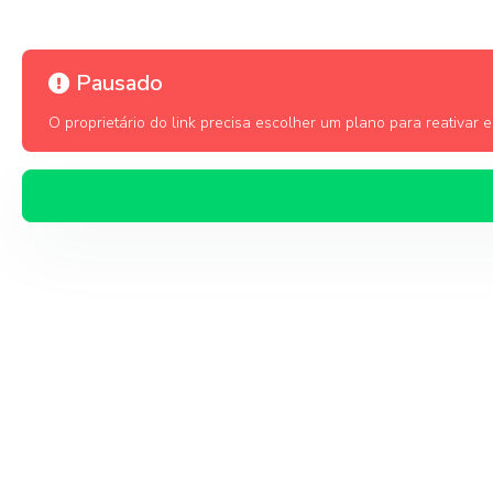
Pausado
O proprietário do link precisa escolher um plano para reativar es