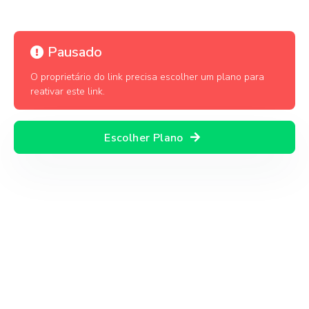
Pausado
O proprietário do link precisa escolher um plano para
reativar este link.
Escolher Plano