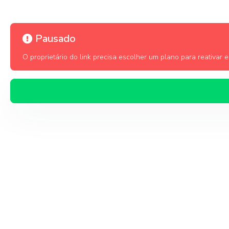
Pausado
O proprietário do link precisa escolher um plano para reativar es