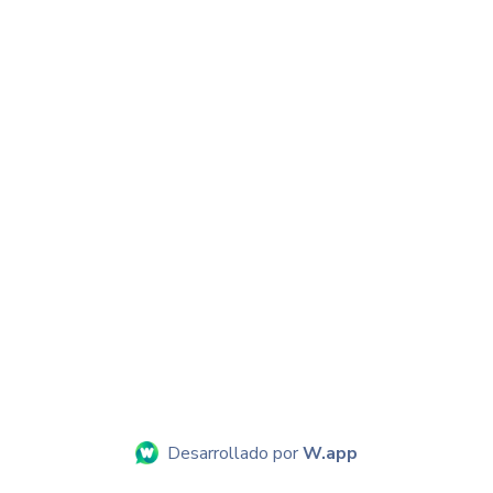
Desarrollado por
W.app