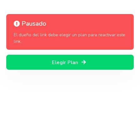
Pausado
El dueño del link debe elegir un plan para reactivar este
link.
Elegir Plan