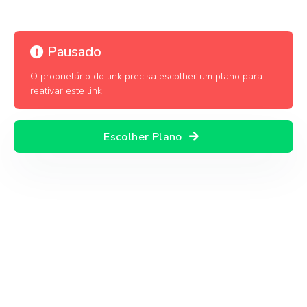
Pausado
O proprietário do link precisa escolher um plano para
reativar este link.
Escolher Plano