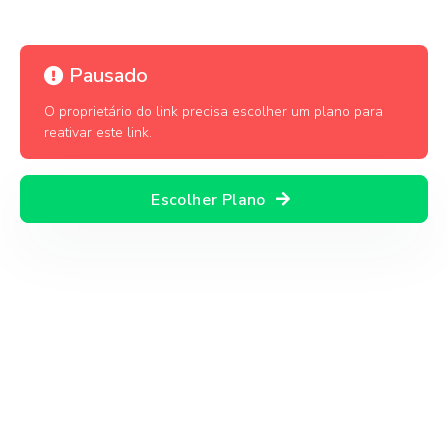
Pausado
O proprietário do link precisa escolher um plano para
reativar este link.
Escolher Plano