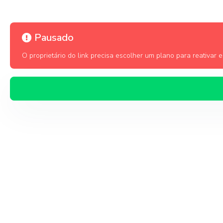
Pausado
O proprietário do link precisa escolher um plano para reativar es