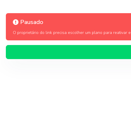
Pausado
O proprietário do link precisa escolher um plano para reativar es