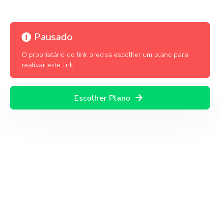
Pausado
O proprietário do link precisa escolher um plano para
reativar este link.
Escolher Plano