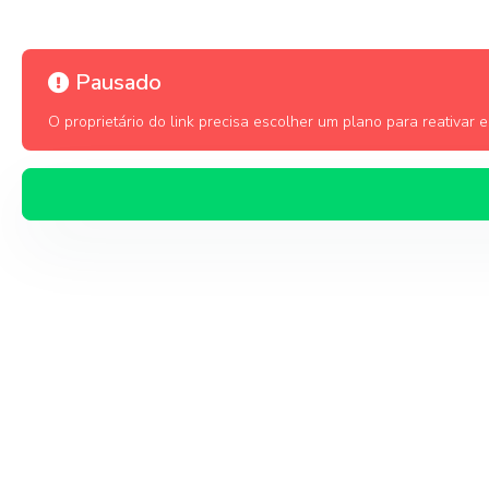
Pausado
O proprietário do link precisa escolher um plano para reativar es