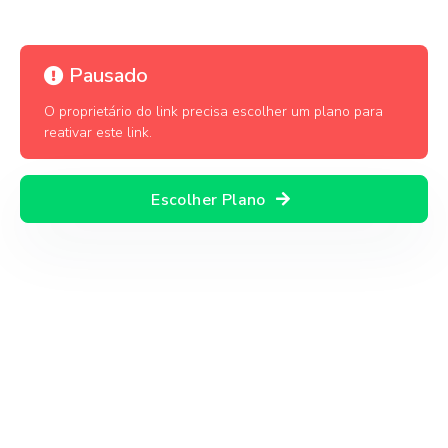
Pausado
O proprietário do link precisa escolher um plano para
reativar este link.
Escolher Plano