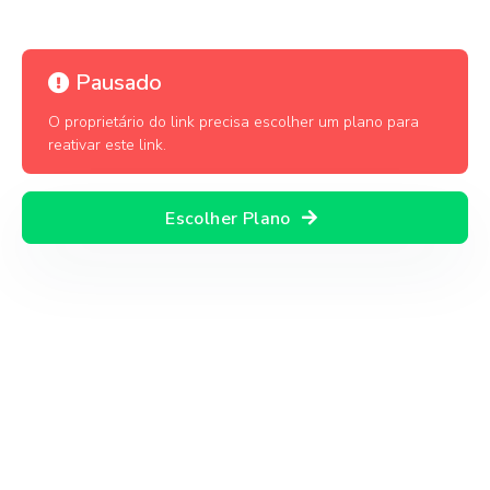
Pausado
O proprietário do link precisa escolher um plano para
reativar este link.
Escolher Plano