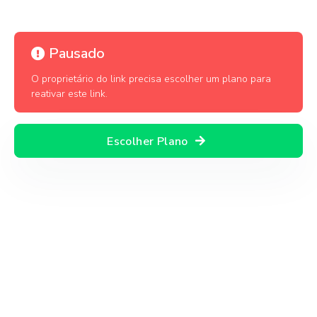
Pausado
O proprietário do link precisa escolher um plano para
reativar este link.
Escolher Plano