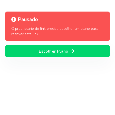
Pausado
O proprietário do link precisa escolher um plano para
reativar este link.
Escolher Plano