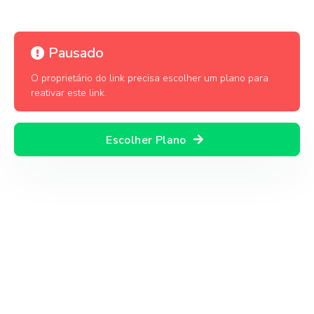
Pausado
O proprietário do link precisa escolher um plano para
reativar este link.
Escolher Plano