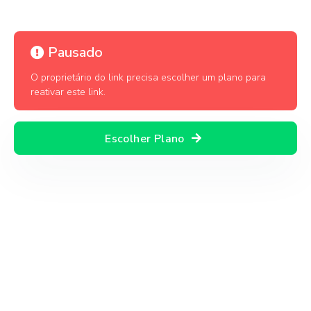
Pausado
O proprietário do link precisa escolher um plano para
reativar este link.
Escolher Plano