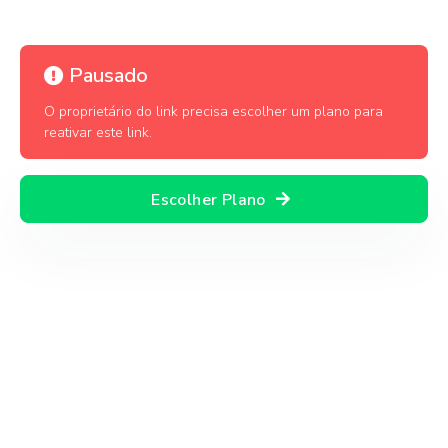
Pausado
O proprietário do link precisa escolher um plano para
reativar este link.
Escolher Plano