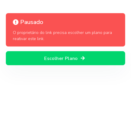
Pausado
O proprietário do link precisa escolher um plano para
reativar este link.
Escolher Plano