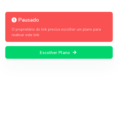
Pausado
O proprietário do link precisa escolher um plano para
reativar este link.
Escolher Plano