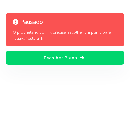
Pausado
O proprietário do link precisa escolher um plano para
reativar este link.
Escolher Plano