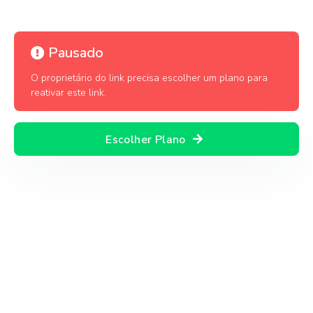
Pausado
O proprietário do link precisa escolher um plano para
reativar este link.
Escolher Plano