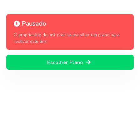
Pausado
O proprietário do link precisa escolher um plano para
reativar este link.
Escolher Plano