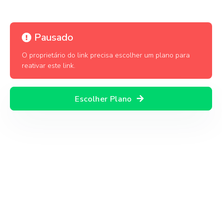
Pausado
O proprietário do link precisa escolher um plano para
reativar este link.
Escolher Plano