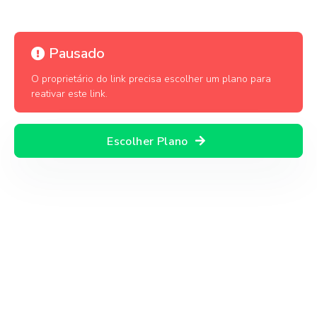
Pausado
O proprietário do link precisa escolher um plano para
reativar este link.
Escolher Plano