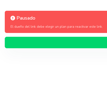
Pausado
El dueño del link debe elegir un plan para reactivar este link.