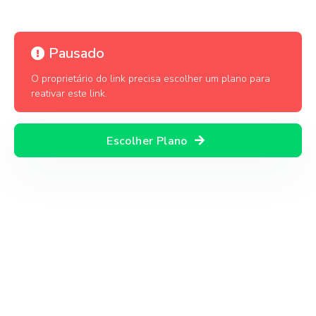
Pausado
O proprietário do link precisa escolher um plano para
reativar este link.
Escolher Plano