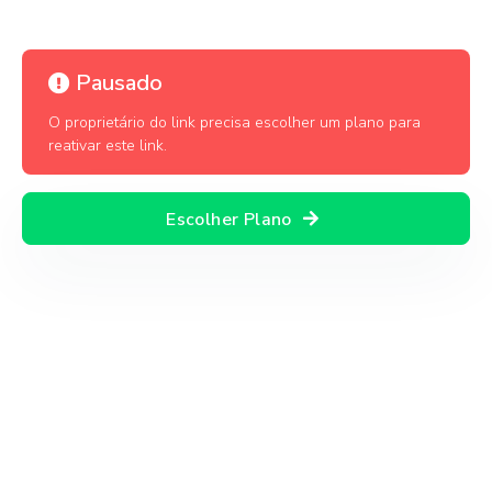
Pausado
O proprietário do link precisa escolher um plano para
reativar este link.
Escolher Plano