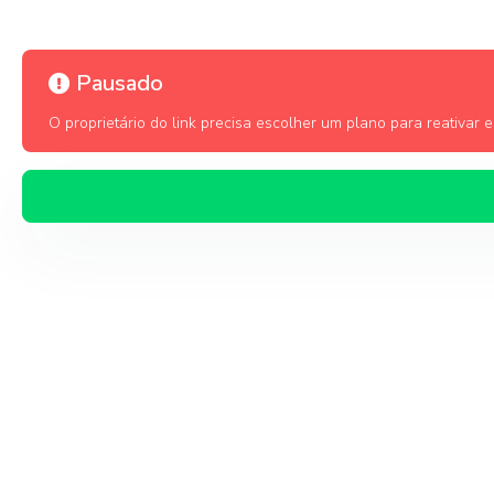
Pausado
O proprietário do link precisa escolher um plano para reativar es