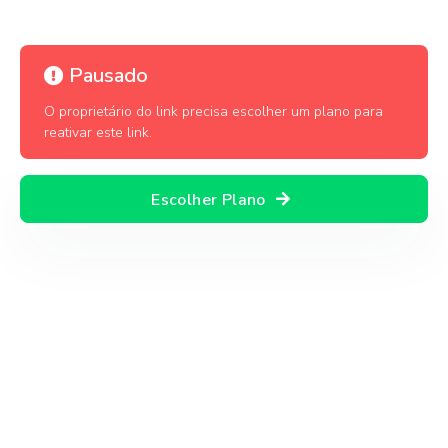
Pausado
O proprietário do link precisa escolher um plano para
reativar este link.
Escolher Plano