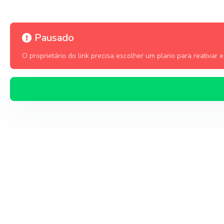
Pausado
O proprietário do link precisa escolher um plano para reativar es